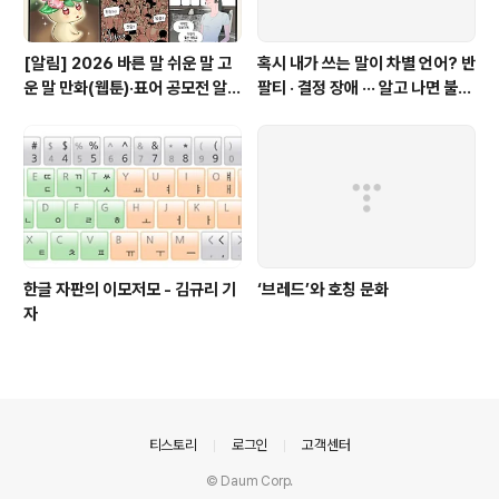
[알림] 2026 바른 말 쉬운 말 고
혹시 내가 쓰는 말이 차별 언어? 반
운 말 만화(웹툰)·표어 공모전 알림
팔티 · 결정 장애 ··· 알고 나면 불편
(~9월 20일까지 접수)
한 표현들 - 정채린 기자
한글 자판의 이모저모 - 김규리 기
‘브레드’와 호칭 문화
자
의안내
티스토리
로그인
고객센터
© Daum Corp.