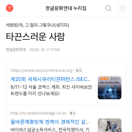
검색하기
한글문화연대 누리집
티스토리
사랑방/아, 그 말이 그렇구나(성기지)
타끈스러운 사람
한글문화연대
2020. 10. 7. 17:52
https://www.isecconference.org
광고
제20회 국제시큐리티콘퍼런스 ISEC
2026
8/11~12 서울 코엑스 개최. 최신 사이버보안
트렌드를 미리 만나보세요!
http://m.newknowledge.co.kr
광고
올바른해충방제 엔케이 경제적인 살균
소독
바이러스살균소독서비스, 전국직영지사, 기