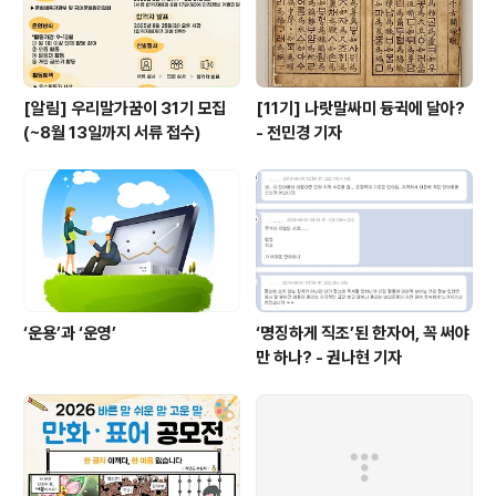
가심으로 음식을 ..
[알림] 우리말가꿈이 31기 모집
[11기] 나랏말싸미 듕귁에 달아?
(~8월 13일까지 서류 접수)
- 전민경 기자
‘운용’과 ‘운영’
‘명징하게 직조’된 한자어, 꼭 써야
만 하나? - 권나현 기자