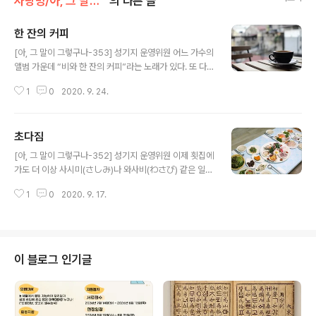
사랑방/아, 그 말이 그렇구나(성기지)
의 다른 글
한 잔의 커피
글 내용
[아, 그 말이 그렇구나-353] 성기지 운영위원 어느 가수의
앨범 가운데 “비와 한 잔의 커피”라는 노래가 있다. 또 다른
가수의 앨범 가운데는 “커피 한 잔 할래요”라는 노래도 있
1
0
2020. 9. 24.
다. ‘한 잔의 커피’와 ‘커피 한 잔’은 같은 뜻이지만 같은 말
은 아니다. ‘커피 한 잔’이 우리말 표현인 데 반하여 ‘한 잔의
커피’는 우리말을 빌어 표현한 영어투 말이다. 우리는 ‘커피
초다짐
한 잔’을 마셔 왔을 뿐, ‘한 잔의 커피’를 마시지는 않았다.
글 내용
정육점에 가서 ‘돼지고기 한 근’을 주문하기는 해도 ‘한 근
[아, 그 말이 그렇구나-352] 성기지 운영위원 이제 횟집에
의 돼지고기’를 달라고 말하는 사람은 없다. 영어를 직역한
가도 더 이상 사시미(さしみ)나 와사비(わさび) 같은 일본
말이 우리말처럼 변해서 쓰이고 있는 언어 현실이 우리말
말은 듣지 않을 수 있게 되었다. 어느덧 생선회, 고추냉이가
환경을 매우 어지럽히고 있다. 영어를 직역하는 버릇 때문
1
0
2020. 9. 17.
더 자연스러워졌으며 일식집 차림표에도 그렇게 적힌다.
에 잘못 퍼지게 된 말 가운데, ‘～로부터’라..
하지만 아직 물리치지 못한 일본말 찌꺼기가 있다. 바로 쓰
키다시(つきだし)다. 횟집에 가면 주문한 생선회가 나오기
전에 여러 가지 먹거리를 내오는데 이것을 흔히 ‘쓰키다
시’라 부르고 있다. 생선회를 마련하는 동안, 우선 배고픔을
이 블로그 인기글
면하라고 간단히 내주는 음식을 그렇게 부르는 모양이다.
그러나 ‘고추냉이’를 찾아내어 ‘와사비’를 없앴듯이 이 말
또한 우리말로 바꿀 수 있다. 우리말 사전을 살펴보면 ‘초
(初)-다짐’이 있다. “정식으로 식사를 하기 전에 요기나 입