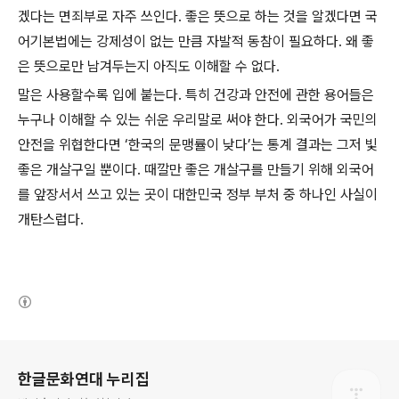
겠다는 면죄부로 자주 쓰인다
.
좋은 뜻으로 하는 것을 알겠다면 국
어기본법에는 강제성이 없는 만큼 자발적 동참이 필요하다
.
왜 좋
은 뜻으로만 남겨두는지 아직도 이해할 수 없다
.
말은 사용할수록 입에 붙는다
.
특히 건강과 안전에 관한 용어들은
누구나 이해할 수 있는 쉬운 우리말로 써야 한다
.
외국어가 국민의
안전을 위협한다면
‘
한국의 문맹률이 낮다
’
는 통계 결과는 그저 빛
좋은 개살구일 뿐이다
.
때깔만 좋은 개살구를 만들기 위해 외국어
를 앞장서서 쓰고 있는 곳이 대한민국 정부 부처 중 하나인 사실이
개탄스럽다
.
(새창열림)
로그 정보
한글문화연대 누리집