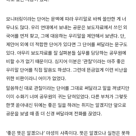
모니터링이라는 단어는 문맥에 따라 우리말로 바꿔 쓸만한 게 너
무나도 많다
.
우리 연대에서 보내는 공문은 보도자료에서 쓰인 외
국어를 먼저 찾고, 그에 대응하는 우리말을 제안해서 보낸다
.
단
,
제안어 외에 더 적합한 단어가 있다면 그 단어를 써달라는 문구도
있다
.
아무리 보도자료를 잘 살펴본들 실무를 담당하는 공무원에
비할 수가 없기 때문이다
.
심지어 이분은
'
관찰
'
이라는 아주 좋은
우리말 단어를 직접 말씀도 하셨다
.
그런데 뜬금없게 이런 비난을
위한 비판이라니 어이가 없었다
.
말씀하신 대로 관찰이라는 단어를 그대로 써달라고 말을 꺼냈지만
이미 수화기 너머 공무원의 귀는 닫혀있었다
.
다른 부처가 그렇듯
한껏 쏟아내신 뒤에는 좋은 일을 하려는 취지는 알겠지만 앞으로
공문을 보낼 때 좀 더 신경 써달라며 전화를 끊었다
.
‘
좋은 뜻은 알겠으나
’
마성의 사족이다
.
뜻은 알겠으나 실천은 못하