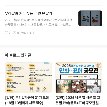
하고 있었을 때 보냈지만 답변은 받지 못했다. 그로부터 4
다. 직접 옐로카펫을 사용하는 사람들이 만들었으면 좋겠
년 뒤에 우리말가꿈이에서 다시 불을..
다는 취지에 맞게 13세 이하 아동 청소년의 공모작 수는 5,
우리말과 거리 두는 무인 단말기
090개에 달했다. 공모작 기준에 부합하지 않은 외국어를
글 내용
적었거나 오탈자, 중복 등 기준에 부합하지 않은 작품은 제
2020년부터 본격적으로 시작된 코로나19는 기술의 발전
외한 수치니 얼마나 많은 분이 참여해주었는지 어림잡아
과 맞물려 비대면의 시대를 열었다. 서로가 혹시나 보균자
짐작할 수 있다. 최종 대상 수상작은 쟁쟁한 후보들을 제치
이진 않을까 조심하며 접촉을 최소화하는 일상이 계속되며
고 이 선정됐다. 특이하게도 형제가 함께 응모한 작품이었
2
0
2022. 4. 25.
많은 기업과 관공서에서는 ‘무인화’ 열풍이 불었다. 코로나
는데 뜻이 기똥차다. 노란색은 안전지대를 뜻하고, ‘꿈이 자
19 이후 1년이 지나 비대면 생활에 익숙해질 무렵인 2021
라는 땅’을 줄여 ‘꿈..
년 3월, 많은 언론에서 앞다투어 누리소통망에 올라온 사
연을 소개했던 적이 있다. 다음은 그 내용을 간략히 옮긴 것
이다. “엄마가 햄버거 먹고 싶어서 집 앞 가게에 가서 주문
이 블로그 인기글
하려는데 키오스크를 잘 못 다뤄서 20분동안 헤매다 그냥
집에 돌아왔다고, 화난다고 전화했다. 말하시다가 엄마가
울었다. 엄마 이제 끝났다고 울었다.” 이 글은 1만 4천회 넘
게 공유될 정도로 뜨거운 감자였고, 이런 현상에 대해 ‘디지
털 소외’ 또는 ‘디..
[알림] 우리말가꿈이 31기 모집
[알림] 2026 바른 말 쉬운 말 고
(~8월 13일까지 서류 접수)
운 말 만화(웹툰)·표어 공모전 알림