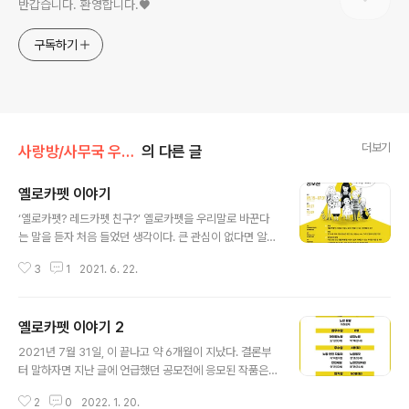
반갑습니다. 환영합니다.♥
구독하기
더보기
사랑방/사무국 우당탕탕
의 다른 글
옐로카펫 이야기
글 내용
‘옐로카펫? 레드카펫 친구?’ 옐로카펫을 우리말로 바꾼다
는 말을 듣자 처음 들었던 생각이다. 큰 관심이 없다면 알기
어려운 외국어 중 하나다. 우리말가꿈이 19기 가나다 모둠
3
1
2021. 6. 22.
은 아동과 청소년 주위에 어떤 외국어가 도사리고 있는지
살펴봤다. 그러다 발견한 게 ‘옐로카펫’이었다. 옐로카펫이
란 어린이들이 횡단보도를 건너기 전 안전한 곳에서 기다
옐로카펫 이야기 2
리게 하고, 운전자가 쉽게 볼 수 있도록 하기 위해 바닥 또
글 내용
는 벽면을 노랗게 표시하는 것 이라는 게 초록창의 설명이
2021년 7월 31일, 이 끝나고 약 6개월이 지났다. 결론부
다. 좀 더 알아보니 2016년, 한글문화연대에서 이 단어를
터 말하자면 지난 글에 언급했던 공모전에 응모된 작품은
쉬운 우리말로 바꿔 달라고 말한 적이 있었다. 국제아동인
총 7,182개였다. 언어, 아동, 인권이라는 세 가지 핵심어가
권센터와 초록우산어린이재단에서 한창 옐로카펫을 설치
2
0
2022. 1. 20.
딱딱 맞아 떨어지자 생각보다 더 어마어마한 결과가 나왔