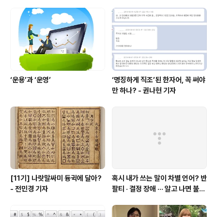
(~9월 20일까지 접수)
‘운용’과 ‘운영’
‘명징하게 직조’된 한자어, 꼭 써야
만 하나? - 권나현 기자
[11기] 나랏말싸미 듕귁에 달아?
혹시 내가 쓰는 말이 차별 언어? 반
- 전민경 기자
팔티 · 결정 장애 ··· 알고 나면 불편
한 표현들 - 정채린 기자