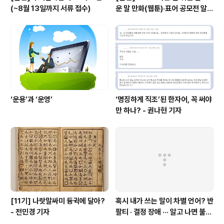
(~8월 13일까지 서류 접수)
운 말 만화(웹툰)·표어 공모전 알림
(~9월 20일까지 접수)
‘운용’과 ‘운영’
‘명징하게 직조’된 한자어, 꼭 써야
만 하나? - 권나현 기자
[11기] 나랏말싸미 듕귁에 달아?
혹시 내가 쓰는 말이 차별 언어? 반
- 전민경 기자
팔티 · 결정 장애 ··· 알고 나면 불편
한 표현들 - 정채린 기자