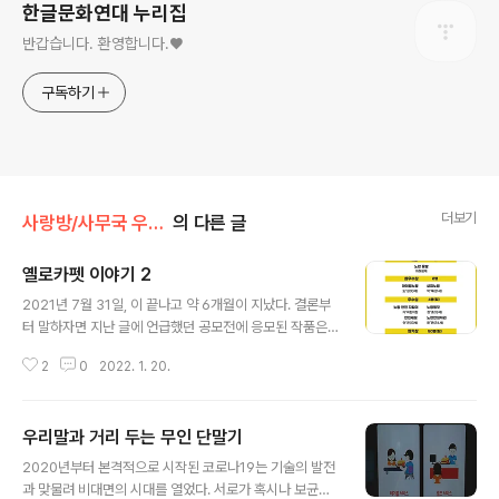
한글문화연대 누리집
반갑습니다. 환영합니다.♥
구독하기
더보기
사랑방/사무국 우당탕탕
의 다른 글
옐로카펫 이야기 2
글 내용
2021년 7월 31일, 이 끝나고 약 6개월이 지났다. 결론부
터 말하자면 지난 글에 언급했던 공모전에 응모된 작품은
총 7,182개였다. 언어, 아동, 인권이라는 세 가지 핵심어가
2
0
2022. 1. 20.
딱딱 맞아 떨어지자 생각보다 더 어마어마한 결과가 나왔
다. 직접 옐로카펫을 사용하는 사람들이 만들었으면 좋겠
다는 취지에 맞게 13세 이하 아동 청소년의 공모작 수는 5,
우리말과 거리 두는 무인 단말기
090개에 달했다. 공모작 기준에 부합하지 않은 외국어를
글 내용
적었거나 오탈자, 중복 등 기준에 부합하지 않은 작품은 제
2020년부터 본격적으로 시작된 코로나19는 기술의 발전
외한 수치니 얼마나 많은 분이 참여해주었는지 어림잡아
과 맞물려 비대면의 시대를 열었다. 서로가 혹시나 보균자