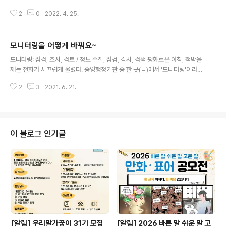
짐작할 수 있다. 최종 대상 수상작은 쟁쟁한 후보들을 제치
이진 않을까 조심하며 접촉을 최소화하는 일상이 계속되며
고 이 선정됐다. 특이하게도 형제가 함께 응모한 작품이었
2
0
2022. 4. 25.
많은 기업과 관공서에서는 ‘무인화’ 열풍이 불었다. 코로나
는데 뜻이 기똥차다. 노란색은 안전지대를 뜻하고, ‘꿈이 자
19 이후 1년이 지나 비대면 생활에 익숙해질 무렵인 2021
라는 땅’을 줄여 ‘꿈..
년 3월, 많은 언론에서 앞다투어 누리소통망에 올라온 사
모니터링을 어떻게 바꿔요~
연을 소개했던 적이 있다. 다음은 그 내용을 간략히 옮긴 것
글 내용
이다. “엄마가 햄버거 먹고 싶어서 집 앞 가게에 가서 주문
모니터링: 점검, 조사, 검토 / 정보 수집, 점검, 감시, 검색 평화로운 아침, 적막을
하려는데 키오스크를 잘 못 다뤄서 20분동안 헤매다 그냥
깨는 전화가 시끄럽게 울렸다. 중앙행정기관 중 한 곳(ㅂ)에서 '모니터링'이라는
집에 돌아왔다고, 화난다고 전화했다. 말하시다가 엄마가
단어를 우리말로 바꿔 써달라는 공문을 받았다며 말을 꺼냈다. 한글문화연대는
울었다. 엄마 이제 끝났다고 울었다.” 이 글은 1만 4천회 넘
2
3
2021. 6. 21.
몇 년 전부터 꾸준히 중앙행정기관과 광역지자체의 보도자료를 매일 검수하며
게 공유될 정도로 뜨거운 감자였고, 이런 현상에 대해 ‘디지
외국어 대신 우리말을 써달라는 공문을 보내고 있다. 이른 아침부터 수고스럽게
털 소외’ 또는 ‘디..
전화를 한 공무원에게 국어기본법에 따라 보도자료를 살펴보았다는 답변을 하
려던 찰나, 먼저 한 마디를 건네왔다. "모니터링이라는 단어는 보내주신 단어와
뜻이 안 맞습니다." 사실 이 말도 자주 듣다 보니 그러려니 싶었다. 그런데 뒷말
이 블로그 인기글
이 소위 가관이었다. "원뜻도 모른 채로 무작위로 뜻 아무거나 막 주시는 건 한
글을 무..
[알림] 우리말가꿈이 31기 모집
[알림] 2026 바른 말 쉬운 말 고