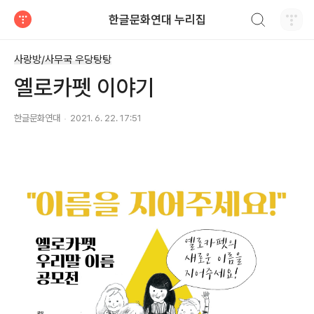
검색하기
한글문화연대 누리집
티스토리
사랑방/사무국 우당탕탕
옐로카펫 이야기
한글문화연대
2021. 6. 22. 17:51