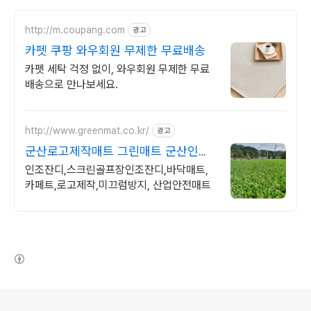
http://m.coupang.com
광고
카펫 쿠팡 와우회원 무제한 무료배송
카펫 세탁 걱정 없이, 와우회원 무제한 무료
배송으로 만나보세요.
http://www.greenmat.co.kr/
광고
군산로고제작매트 그린매트 군산인조
잔디시공전문 그린매트
인조잔디,스크린골프장인조잔디,바닥매트,
카페트,로고제작,미끄럼방지, 산업안전매트
(새창열림)
로그 정보