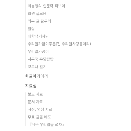
최봉영의 인문학 티브이
회원 글모음
외부 글 갈무리
알림
대학생기자단
우리말가꿈이푸른(전 우리말사랑동아리)
우리말가꿈이
사무국 우당탕탕
코로나 일기
한글아리아리
자료실
보도 자료
문서 자료
사진, 영상 자료
무료 글꼴 배포
『쉬운 우리말을 쓰자』