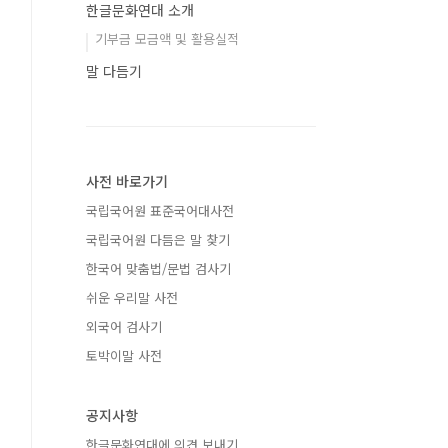
한글문화연대 소개
기부금 모금액 및 활용실적
말 다듬기
사전 바로가기
국립국어원 표준국어대사전
국립국어원 다듬은 말 찾기
한국어 맞춤법/문법 검사기
쉬운 우리말 사전
외국어 검사기
토박이말 사전
공지사항
한글문화연대에 의견 보내기