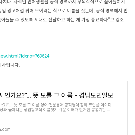
지나치다. 사적인 언어생활을 공적 영역까지 무의식적으로 끌어들여서
상업 광고처럼 튀어 보이려는 식으로 이름을 짓는데, 공적 영역에서 언
 알아들을 수 있도록 제대로 전달하고 하는 게 가장 중요하다"고 강조
iew.html?idxno=769624
 기사입니다.
사인가요?"... 뜻 모를 그 이름 - 경남도민일보
요?"... 뜻 모를 그 이름 영어·전문용어 공적영역 장악 트립풀·아이디
' 성과 높이려는 상업광고식 이름짓기 쉬운 이해가 먼저인 공공기관 언
지역 한 관
n.com