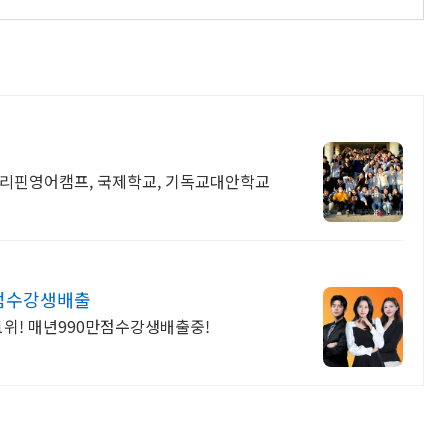
필리핀영어캠프, 국제학교, 기독교대안학교
만점수강생배출
 1위! 매년990만점수강생배출중!