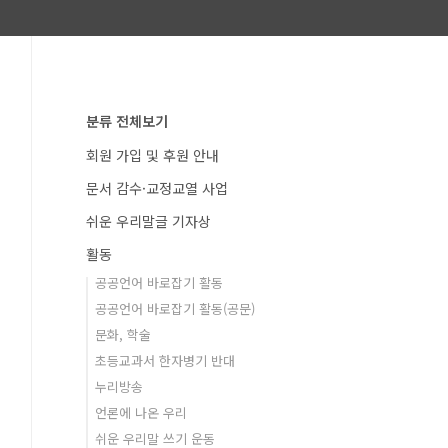
분류 전체보기
회원 가입 및 후원 안내
문서 감수·교정교열 사업
쉬운 우리말글 기자상
활동
공공언어 바로잡기 활동
공공언어 바로잡기 활동(공문)
문화, 학술
초등교과서 한자병기 반대
누리방송
언론에 나온 우리
쉬운 우리말 쓰기 운동