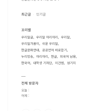
최근글
인기글
꼬리별
우리말글
우리말 아리아리
우리말
우리말가꿈이
쉬운 우리말
한글문화연대
공공언어 바로잡기
누리방송
아리아리
한글
외국어 남용
한국어
대학생 기자단
이건범
성기지
전체 방문자
오늘 :
어제 :