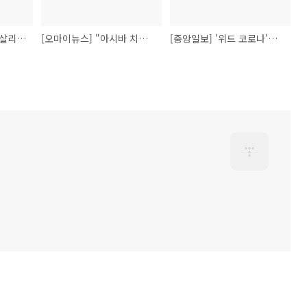
[경남일보] ‘토박이말 살리는 수 찾기’ 말나눔 잔치 - 2021.09.26
[오마이뉴스] "아시바 치우고 시마이 해!" 도로 위 외계어 이젠 사라질까 - 2021.09.21
[중앙일보] '위드 코로나'는 마스크 다 벗자?…"모호한 용어, 방역도 헷갈려" - 2021.09.14