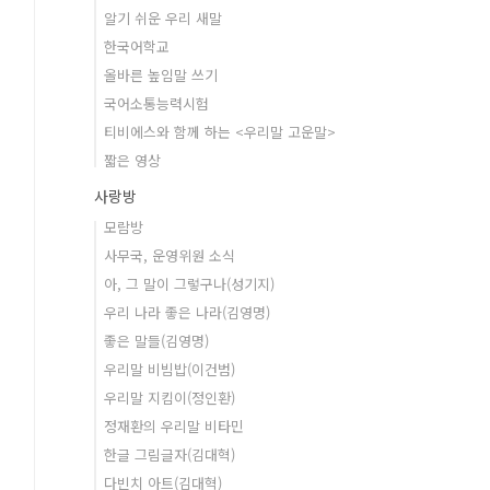
알기 쉬운 우리 새말
한국어학교
올바른 높임말 쓰기
국어소통능력시험
티비에스와 함께 하는 <우리말 고운말>
짧은 영상
사랑방
모람방
사무국, 운영위원 소식
아, 그 말이 그렇구나(성기지)
우리 나라 좋은 나라(김영명)
좋은 말들(김영명)
우리말 비빔밥(이건범)
우리말 지킴이(정인환)
정재환의 우리말 비타민
한글 그림글자(김대혁)
다빈치 아트(김대혁)