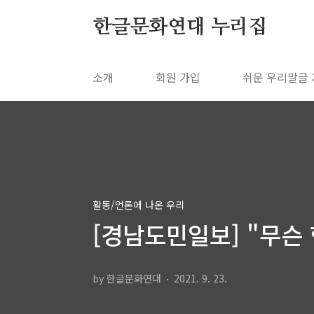
본문 바로가기
한글문화연대 누리집
소개
회원 가입
쉬운 우리말글
활동/언론에 나온 우리
[경남도민일보] "무슨 행사
by 한글문화연대
2021. 9. 23.