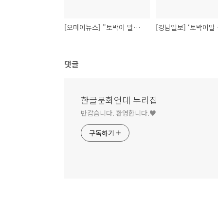
[오마이뉴스] "토박이 말로 배우자"... 한글문화 '말잔치' 열린다 - 2021.09.29
댓글
한글문화연대 누리집
반갑습니다. 환영합니다.♥
구독하기