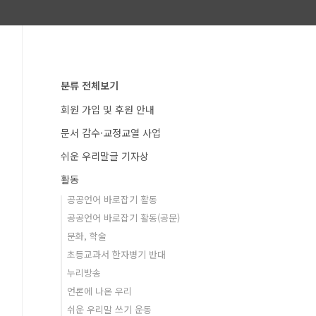
분류 전체보기
회원 가입 및 후원 안내
문서 감수·교정교열 사업
쉬운 우리말글 기자상
활동
공공언어 바로잡기 활동
공공언어 바로잡기 활동(공문)
문화, 학술
초등교과서 한자병기 반대
누리방송
언론에 나온 우리
쉬운 우리말 쓰기 운동