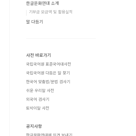
한글문화연대 소개
기부금 모금액 및 활용실적
말 다듬기
사전 바로가기
국립국어원 표준국어대사전
국립국어원 다듬은 말 찾기
한국어 맞춤법/문법 검사기
쉬운 우리말 사전
외국어 검사기
토박이말 사전
공지사항
한글문화연대에 의견 보내기