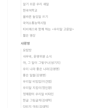
알기 쉬운 우리 새말
한국어학교
올바른 높임말 쓰기
국어소통능력시험
티비에스와 함께 하는 <우리말 고운말>
짧은 영상
사랑방
모람방
사무국, 운영위원 소식
아, 그 말이 그렇구나(성기지)
우리 나라 좋은 나라(김영명)
좋은 말들(김영명)
우리말 비빔밥(이건범)
우리말 지킴이(정인환)
정재환의 우리말 비타민
한글 그림글자(김대혁)
다빈치 아트(김대혁)