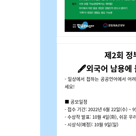
제2회 정
🖋️외국어 남용에
- 일상에서 접하는 공공언어에서 어
세요!
■ 공모일정
-
접수 기간
: 2022
년
6
월
22
일
(
수
) ~ 9
-
수상작 발표
: 10
월
4
일
(
화
),
쉬운 우
-
시상식
(
예정
): 10
월
9
일
(
일
)