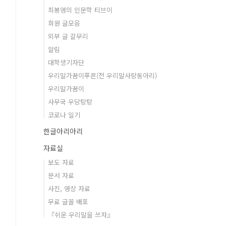
최봉영의 인문학 티브이
회원 글모음
외부 글 갈무리
알림
대학생기자단
우리말가꿈이푸른(전 우리말사랑동아리)
우리말가꿈이
사무국 우당탕탕
코로나 일기
한글아리아리
자료실
보도 자료
문서 자료
사진, 영상 자료
무료 글꼴 배포
『쉬운 우리말을 쓰자』