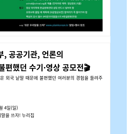
부, 공공기관, 언론의
 불편했던 수기·영상 공모전🎬
려운 외국 낱말 때문에 불편했던 여러분의 경험을 들려주
월
4
일
(
일
)
리말을 쓰자
!
누리집