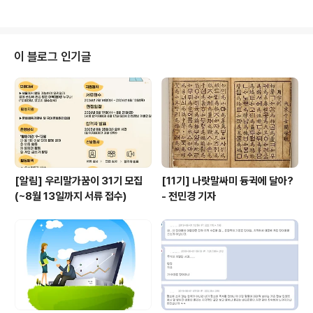
하고 상식에 맞게 정책을 취소하..
여단체 언론 분야 국어 분야 1. 한국기자협회 1.한글문화연
대 2. 방송기자연합회 2.한글학회 3. 한국어문기자협회
'우리말 약칭 제안 모임'은 보도자료나 언론기사에서 무분
별하게 노출되고 있는 국제기구, 외국 기구, 국제협정 등의
이 블로그 인기글
로마자 약어를 우리말 약칭으로 바꾸고 이를 홍보하는 모
임입니다. 그리고 이를 통해서 공적 정보에서 소외당하는
국민들을 줄여가는 것이 '우리말 약칭 제안 모임'의 최종 목
표입니다.
[알림] 우리말가꿈이 31기 모집
[11기] 나랏말싸미 듕귁에 달아?
(~8월 13일까지 서류 접수)
- 전민경 기자