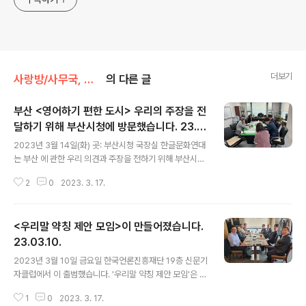
더보기
사랑방/사무국, 운영위원 소식
의 다른 글
부산 <영어하기 편한 도시> 우리의 주장을 전
달하기 위해 부산시청에 방문했습니다. 23.0
글 내용
3.14.
2023년 3월 14일(화) 곳: 부산시청 국장실 한글문화연대
는 부산 에 관한 우리 의견과 주장을 전하기 위해 부산시청
에 방문했습니다. 한글문화연대 이건범 대표, 국민연합 집
2
0
2023. 3. 17.
행위원회 강준철 김영환 두 공동대표 그리고 리인수 사무
총장(부산우리민족서로돕기운동)님이 함께 해주셨습니다.
부산시청에서는 청년산학국장 이윤재님과 관련 실무자님
<우리말 약칭 제안 모임>이 만들어졌습니다.
들이 저희 의견과 주장을 듣기 위해 나왔습니다. 국민연합
측에서는 정책에 대하여 1. 외국인은 편하나 내국인(부산
23.03.10.
글 내용
시민)은 부담스럽다. 2. 외국어 남용으로 한국어가 위축되
2023년 3월 10일 금요일 한국언론진흥재단 19층 신문기
고, 한글을 경시하는 풍조가 만연될 수 있다. 3. 시민들에게
자클럽에서 이 출범했습니다. '우리말 약칭 제안 모임'은 우
사대주의, 열등의식, 패배의식이 형성될 수 있음을 우려하
리말을 사랑하고 관심 있어하는 방송 및 신문 언론분야 그
지 않을 수 없다. 4. 실현 불가능한 언어 실험 구상을 중단
1
0
2023. 3. 17.
리고 국어분야의 여러 단체들이 모여 만든 단체입니다. 참