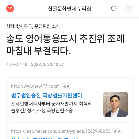
검색하기
한글문화연대 누리집
티스토리
사랑방/사무국, 운영위원 소식
송도 영어통용도시 추진위 조례
마침내 부결되다.
한글문화연대
2023. 3. 23. 12:27
http://www.송천국방.com
광고
법무법인송천 국방법률지원센터
조례헌병대수사부터 군사재판까지 최적의
솔루션/ 징계,소청,국방관련소송
https://map.naver.com/p/entry/place/1262968823
광고