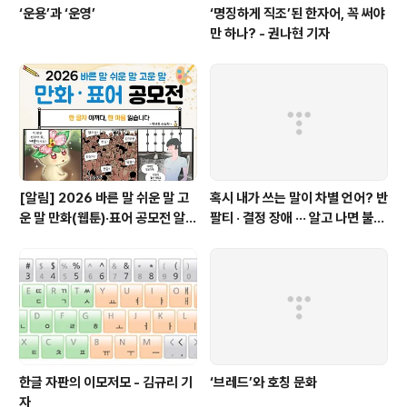
‘운용’과 ‘운영’
‘명징하게 직조’된 한자어, 꼭 써야
만 하나? - 권나현 기자
[알림] 2026 바른 말 쉬운 말 고
혹시 내가 쓰는 말이 차별 언어? 반
운 말 만화(웹툰)·표어 공모전 알림
팔티 · 결정 장애 ··· 알고 나면 불편
(~9월 20일까지 접수)
한 표현들 - 정채린 기자
한글 자판의 이모저모 - 김규리 기
‘브레드’와 호칭 문화
자