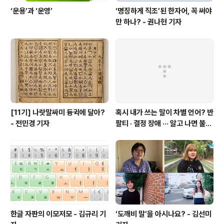
‘운용’과 ‘운영’
‘명징하게 직조’된 한자어, 꼭 써야
만 하나? - 권나현 기자
[11기] 나랏말싸미 듕귁에 달아?
혹시 내가 쓰는 말이 차별 언어? 반
- 전민경 기자
팔티 · 결정 장애 ··· 알고 나면 불편
한 표현들 - 정채린 기자
한글 자판의 이모저모 - 김규리 기
‘도깨비 말’을 아시나요? - 김선미