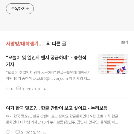
구독하기
더보기
사랑방/대학생기자단
의 다른 글
"오늘이 몇 일인지 웬지 궁금하네" - 송한석
기자
글 내용
“오늘이 몇 일인지 웬지 궁금하네” 한글문화연대 대학생기
자단 10기 송한석 ckck50@naver,com 이 기사의 제목
을 보고 어색한 점을 찾을 수 있는가? ‘몇 일’, ‘웬지’, 잘못됐
0
0
2023. 10. 4.
다는 느낌이 든다. ‘몇 일’은 ‘며칠’로 ‘웬지’는 ‘왠지’로 바꿔
써야 옳은 맞춤법이다. ‘몇 일’이라는 단어는 존재하지 않는
다. ‘며칠’은 어원적으로 몇 + 일이 아닌 몇 + 을의 합성어
여기 한국 맞죠?... 한글 간판이 보고 싶어요 - 누리보듬
로 ‘사흘’, ‘나흘’에 있는 것과 같은 ‘을’이 쓰였다. 마찬가지
글 내용
로 ‘웬지’도 없는 표현이다. ‘왠지’는 ‘왜인지’의 줄임말로 왜
여기 한국 맞죠?... 한글 간판이 보고 싶어요 한글문화연대 9월 조별 기사 한글
그런지 모르게, 뚜렷한 이유도 없이를 뜻하는 부사이다.
문화연대 대학생 기자단 10기 누리보듬 (강민주, 김민지, 안지연, 윤혜린, 이성
‘웬’은 ‘어떠한’을 나타내는 관형사로 뒤에 있는 단어를 꾸
민) 서울 연남동의 한 카페 앞, 50대 여성 두 명이 발걸음을 멈췄다. 손가락으로
며준다. ‘웬일’, ‘웬만하면’ 등 대부분 ‘웬’을 사용한다. 쉽게
1
0
2023. 10. 4.