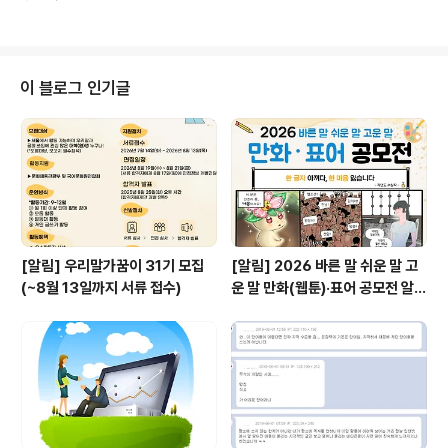
하나하나 가리키며 가게 간판 이름을 천천히 읽어 내려간다. 엠지세대 트렌드를
말해 ‘왠지’만 ‘..
좇아 이색 디저트를 맛보려고 방문한 연남동. 커피 한 잔 하려고 카페를 찾았지
만, 읽기 힘든 로마자 간판 때문에 선뜻 입구로 들어가지 못하고 있다. ‘펠른’, ‘티
크닉’, ‘플루밍’, ‘누크녹’, ‘세빠띠’⋯ 모두 카페 또는 디저트 가게의 이름이다. 어
느 나라 말인지 도통 알 수 없다. 고개를 돌리면 보이는 간판 대부분이 로마자로
이 블로그 인기글
표기하거나, 외국어 발음을 그대로 적었다. 60을 바라보는..
[알림] 우리말가꿈이 31기 모집
[알림] 2026 바른 말 쉬운 말 고
(~8월 13일까지 서류 접수)
운 말 만화(웹툰)·표어 공모전 알림
(~9월 20일까지 접수)