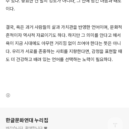
수 있다
.
중요한 건 말의 강도가 아니라
,
그 안에 담긴 마음과 태도
이다
.
결국
,
욕은 과거 사람들의 삶과 가치관을 반영한 언어이며
,
문화적
흔적이자 역사적 자료이기도 하다
.
하지만 그 의미를 안다고 해서
욕이 지금 시대에도 아무런 거리낌 없이 쓰여야 한다는 뜻은 아니
다
.
우리가 서로를 존중하는 사회를 지향한다면
,
감정을 표현할 때
도 더 건강하고 배려 있는 언어를 선택하는 노력이 필요하다
.
(새창열림)
로그 정보
한글문화연대 누리집
반갑습니다. 환영합니다.♥