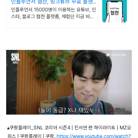
인플루언서 협찬, 링크튜브 무료 플랜
으로 시작 가능!
인플루언서 15000명이 이용하는 유튜브, 인
스타, 블로그 협찬 플랫폼, 체험단 지금 바로
협찬을 등록하고 인플루언서의 협찬 신청을
받아보세요.
▴
쿠팡플레이
_SNL
코리아 시즌
4 |
진서연 편 하이라이트
| MZ
오
피스
|
쿠팡플레이
|
쿠팡
.
https://www.youtube.com/watch?