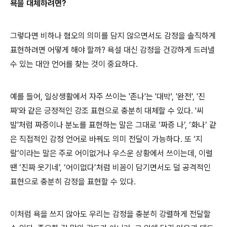
욕을 대체하려면
?
그렇다면 비하나 혐오의 의미를 담지 않으면서도 감정을 솔직하게
표현하려면 어떻게 해야 할까
?
욕설 대신 감정을 건강하게 드러낼
수 있는 대안 언어를 찾는 것이 중요하다
.
예를 들어
,
일상생활에서 자주 쓰이는
'
존나
'
는
'
대박
', '
완전
', '
진
짜
'
와 같은 긍정적인 강조 표현으로 충분히 대체할 수 있다
. '
씨
발
'
처럼 짜증이나 분노를 표현하는 말은 그대로
‘
짜증 나
’, ‘
화나
’
같
은 직접적인 감정 언어로 바꿔도 의미 전달이 가능하다
.
또
‘
지
랄
’
이라는 말은 주로 어이없거나 우스운 상황에서 쓰이는데
,
이럴
땐
‘
진짜 웃기네
’, ‘
어이없다
’
처럼 비꼼이 담기면서도 덜 공격적인
표현으로 충분히 감정을 표현할 수 있다
.
이처럼 욕을 쓰지 않아도 우리는 감정을 충분히 강렬하게 전달할