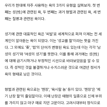
우리가 현대에 자주 사용하는 욕의
3
가지 유형을 살펴보자
.
첫 번
째는 성
(
性
)
에 관련된 욕
,
두 번째는 과거 형벌과 관련된 욕
,
세 번
째는 질병과 관련된 욕이다
.
성기에 관한 대표적인 욕은
'
씨발
'
로 세계적으로 퍼져 이제는 전 세
계인이 알아듣는 욕이 되었다
.
이는
'
성교를 할
'
이라는 뜻을 가진
다
.
그 외에도
'
좆
', '
씹
'
의 단어가 변형된 욕도 있는데 이는 각각
'
남
성의 성기
'
와
'
여성의 성기
'
를 뜻한다
.
이를 통해 과거에는 성
(
性
)
에 대해 금기시하거나 부정적인 시선으로 바라보았음을 알 수 있
다
.
즉 성적인 것을 불결하거나 수치스러운 것으로 여겼던 정서가
욕의 형태로 남은 것이다
.
형벌과 관련된 욕으로는
'
젠장
', '
육시랄 놈
'
등이 있다
. '
젠장
'
은
'
제
기 난장 할
'
의 줄임말이다
.
이때 난장은 태형의 일종으로 신체 부위
를 가리지 않고 마구 매로 치던 고문이다
.
고려시대부터 정식으로