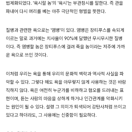
법제화되었다
. '
육시랄 놈
'
의
'
육시
'
는 부관참시를 말한다
.
즉 관을
파내어 다시 머리를 베는 아주 극단적인 형벌을 뜻한다
.
질병과 관련한 욕으로는
'
염병
'
이 있다
.
염병은 장티푸스를 속되게
이르는 말로 과거에는 치사율이
90%
에 달했던 무시무시한 질병
이다
.
즉 염병할 놈은 장티푸스에 걸려 죽을 놈이라는 저주에 가까
운 욕으로 쓰인 것이다
.
이처럼 우리는 욕을 통해 우리의 문화적 맥락과 역사적 사실을 파
악할 수 있다
.
그렇다 해도 욕을 아무렇지 않게 사용하는 것은 바람
직하지 않다
.
욕은 여전히 누군가를 비하하고 혐오를 드러내는 표
현이며
,
듣는 사람의 마음을 상하게 하거나 인간관계를 악화시키
는 원인이 될 수 있다
.
설령 그 의미가 퇴색되어 감탄사처럼 쓰이고
있다고 하더라도
,
그 사용에는 신중함이 필요하다
.