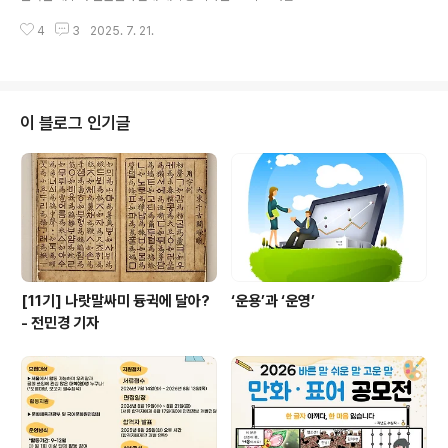
한 문자가 아니다. 세종대왕이 누구나 쉽게 익히도록 만든
우리나라 고등교육기관 학생 수 중 약 6%는 외국인 유학
훈민정음은 문자 자체를 넘어 ‘접근성’에 대한 선언이었다.
4
3
2025. 7. 21.
생이며, 이는 10년 전보다 2배 이상 증가한 수치다. 아주대
그 정신은 오늘..
학교에도 다양한 국적의 교환학생과 유학생들이 함께 공부
하고 있다.베트남에서 온 유학생 탄 씨는 한국에 온 지 5년
차로, 유학을 계기로 처음 한글을 접했다. 그는 한글을 통해
한국 문화를 이해하고 사람들과 소통할 수 있었다. 탄 씨의
이 블로그 인기글
시선을 바탕으로, 외국인 유학생에게 한글과 한국어가 지
닌 의미와 한국에서의 삶을 들여다보았다. 질문. 한국어를
배우기 시작한 계기는 무엇인가요?한국 문화를 좋아하게
되면서 자연스럽게 한국에 오게 되었고, 유학을 결심하면
서 한국어도 배우게 되었어요..
[11기] 나랏말싸미 듕귁에 달아?
‘운용’과 ‘운영’
- 전민경 기자