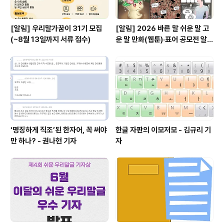
[알림] 우리말가꿈이 31기 모집
[알림] 2026 바른 말 쉬운 말 고
(~8월 13일까지 서류 접수)
운 말 만화(웹툰)·표어 공모전 알림
(~9월 20일까지 접수)
‘명징하게 직조’된 한자어, 꼭 써야
한글 자판의 이모저모 - 김규리 기
만 하나? - 권나현 기자
자