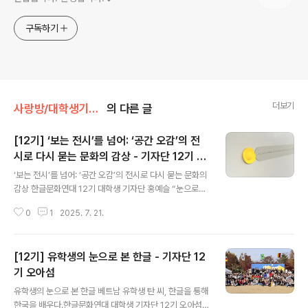
구독하기
더보기
사랑방/대학생기자단
의 다른 글
[12기] ‘보는 전시’를 넘어: ‘공간 오감’의 전
시로 다시 묻는 문화의 감상 - 기자단 12기 홍
글 내용
예슬
‘보는 전시’를 넘어: ‘공간 오감’의 전시로 다시 묻는 문화의
감상 한글문화연대 12기 대학생 기자단 홍예슬 “눈으로만
보세요.” “만지지 마세요.”작품을 보호하기 위해 붙여진 이
0
1
2025. 7. 21.
문장은, 관람의 기본이 ‘눈’에 있다고 말하는 듯하다. 하지
만 눈으로 문화를 볼 수 없는 사람에게 감상이란 어떤 의미
일까? 우리는 문화 앞에서 얼마나 많은 감각을 비워두고 있
[12기] 유학생의 눈으로 본 한글 - 기자단 12
었는지, 문득 생각하게 된다. 감상이 눈에만 머물러 있는 지
금의 방식은, 누군가에겐 그 자체로 진입장벽이 되기도 한
기 오아섬
글 내용
다. ▲공간 오감>의 점자 안내판 ⓒ문화체육관광부 점자,
유학생의 눈으로 본 한글 베트남 유학생 탄 씨, 한글을 통해
손끝으로 이어진 한글의 정신그런 의미에서, 한글은 단순
한국을 배우다.한글문화연대 대학생 기자단 12기 오아섬