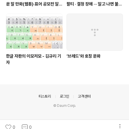
운 말 만화(웹툰)·표어 공모전 알림
팔티 · 결정 장애 ··· 알고 나면 불편
(~9월 20일까지 접수)
한 표현들 - 정채린 기자
한글 자판의 이모저모 - 김규리 기
‘브레드’와 호칭 문화
자
의안내
티스토리
로그인
고객센터
© Daum Corp.
0
0