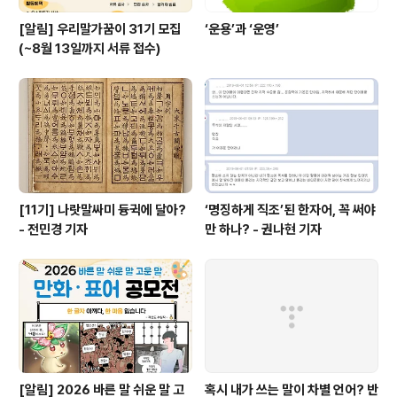
[알림] 우리말가꿈이 31기 모집
‘운용’과 ‘운영’
(~8월 13일까지 서류 접수)
[11기] 나랏말싸미 듕귁에 달아?
‘명징하게 직조’된 한자어, 꼭 써야
- 전민경 기자
만 하나? - 권나현 기자
[알림] 2026 바른 말 쉬운 말 고
혹시 내가 쓰는 말이 차별 언어? 반