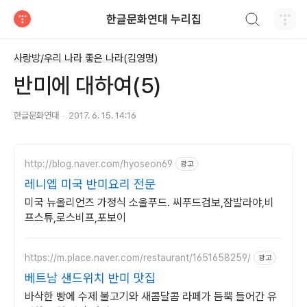
검색하기
한글문화연대 누리집
티스토리
사랑방/우리 나라 좋은 나라(김영명)
반미에 대하여(5)
한글문화연대
2017. 6. 15. 14:16
http://blog.naver.com/hyoseon69
광고
레니엡 미국 반미요리 전문
미국 뉴올리언즈 가정식 소울푸드. 씨푸드검보,잠발라야,비
프스튜,로스비프,포보이
https://m.place.naver.com/restaurant/1651658259/
광고
베트남 샌드위치 반미 맛집
바삭한 빵에 수제 불고기와 새콤달콤 라페가 듬뿍 들어간 유