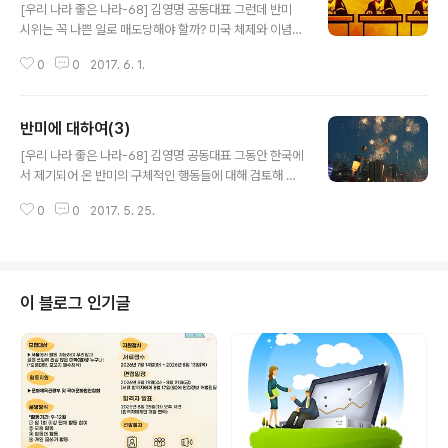
[우리 나라 좋은 나라-68] 김영명 공동대표 그런데 반미
시위는 꼭 나쁜 일로 매도당해야 할까? 미국 체제와 이념의
근간에 대한 비판이나 저항 행위 자체가 꼭 나쁜 것으로서
0
0
2017. 6. 1.
매도당해야 하는가 하는 말이다. 이는 이념에 관한 문제라
서로 다른 의견들이 있을 수 있다. 한국 같은 특수한 상황에
서는 미국 자체에 대한 반대가 금시 사항이지만, 그것이 반
반미에 대하여(3)
드시 나쁜 일이라고 할 수는 없다. 생각은 다 자유이니까.
글 내용
그걸로 다른 사람에게 직접적인 피해를 주지는 않으니까.
[우리 나라 좋은 나라-68] 김영명 공동대표 그동안 한국에
그런데 여기서는 그보다 더 구체적인 쟁점을 한 번 생각해
서 제기되어 온 반미의 구체적인 행동들에 대해 검토해 보
보자. 당시 시위자들이 반미라고 매도당하지 않기 위해서
자. 여기서 관심은 우리 사회에 지금 얼마나 반미적인 행동
미군 철수 주장을 안 했다고 하는데, 그러면 미군 철수 주장
0
0
2017. 5. 25.
이 나타나고 있는가 하는 점이다. 먼저 대한민국의 역사를
을 하면 그것이 반미일까? 논리상 그렇지 않다. 만약 미군
간단히 보자. 초대 대통령이었던 이승만은 어느 면에서 결
철수 주장이 반미라..
코 친미적인 대통령이라고 할 수 없었다. 미국은 이승만을
대통령직에서 제거하려고도 하다 그만두었으며(1952년
의 에버레디 계획), 이승만은 미국 정부에 수없이 반항하였
이 블로그 인기글
다. 그러나 그렇다고 이승만이 반미주의자가 아니었던 것
도 확실하다. 대한민국의 생존이 미국에 달려 있었던 상황
에서 그럴 처지도 아니었다. 그 뒤를 이은 장면은 친미적인
인물이었고, 박정희는 이승만과 같이 복합적이었다. 쿠데
타로 장악한 정권을 유지하기 위해 미국 ..