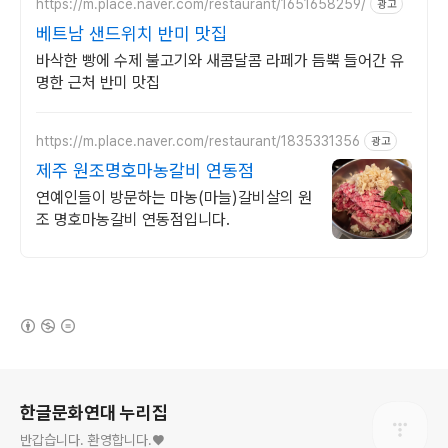
https://m.place.naver.com/restaurant/1651658259/
광고
베트남 샌드위치 반미 맛집
바삭한 빵에 수제 불고기와 새콤달콤 라페가 듬뿍 들어간 유
명한 근처 반미 맛집
https://m.place.naver.com/restaurant/1835331356
광고
제주 원조명호마농갈비 연동점
연예인들이 방문하는 마농(마늘)갈비살의 원
조 명호마농갈비 연동점입니다.
(새창열림)
로그 정보
한글문화연대 누리집
반갑습니다. 환영합니다.♥