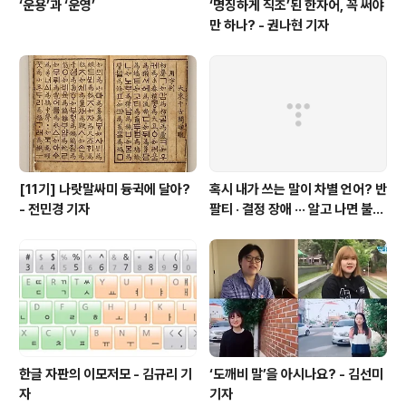
‘운용’과 ‘운영’
‘명징하게 직조’된 한자어, 꼭 써야
만 하나? - 권나현 기자
[11기] 나랏말싸미 듕귁에 달아?
혹시 내가 쓰는 말이 차별 언어? 반
- 전민경 기자
팔티 · 결정 장애 ··· 알고 나면 불편
한 표현들 - 정채린 기자
한글 자판의 이모저모 - 김규리 기
‘도깨비 말’을 아시나요? - 김선미
자
기자