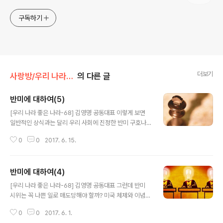
구독하기
더보기
사랑방/우리 나라 좋은 나라(김영명)
의 다른 글
반미에 대하여(5)
글 내용
[우리 나라 좋은 나라-68] 김영명 공동대표 이렇게 보면
일반적인 상식과는 달리 우리 사회에 진정한 반미 구호나
반미 운동이라고 할 만한 것이 사실은 별로 없다는 사실을
0
0
2017. 6. 15.
알게 된다. 한국에서 이라크 전쟁 반대 시위도 일어났지만
이때도 사정은 마찬가지였다. 당시 일어났던 전쟁 반대 시
위가 반미 시위로 될 수도 있었지만 그렇게 되지 않았다. 오
반미에 대하여(4)
히려 2003년 이후 한국인의 미국에 대한 호감도가 급상승
글 내용
하였으며 반미 감정도 이념적인 것보다는 정책적 차원의
[우리 나라 좋은 나라-68] 김영명 공동대표 그런데 반미
반미가 많았다. 그러면 왜 당시 한국 사회에서 반미라는 것
시위는 꼭 나쁜 일로 매도당해야 할까? 미국 체제와 이념의
이 쟁점이 되고 우려의 대상이 되었을까? 그 이유를 간단히
근간에 대한 비판이나 저항 행위 자체가 꼭 나쁜 것으로서
적어보자. 1) 한국 사회에서 지배적인 보수층이 반미라고
0
0
2017. 6. 1.
매도당해야 하는가 하는 말이다. 이는 이념에 관한 문제라
느끼기 때문이다. 지금껏 우리 사회는 친미 구조가 지배해