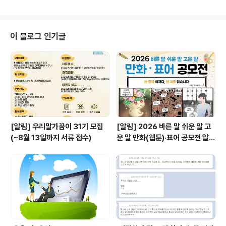
서로 다른 의견들이 있을 수 있다. 한국 같은 특수한 상황에
왔기 때문에 한국의 보수층은..
서는 미국 자체에 대한 반대가 금시 사항이지만, 그것이 반
드시 나쁜 일이라고 할 수는 없다. 생각은 다 자유이니까.
그걸로 다른 사람에게 직접적인 피해를 주지는 않으니까.
이 블로그 인기글
그런데 여기서는 그보다 더 구체적인 쟁점을 한 번 생각해
보자. 당시 시위자들이 반미라고 매도당하지 않기 위해서
미군 철수 주장을 안 했다고 하는데, 그러면 미군 철수 주장
을 하면 그것이 반미일까? 논리상 그렇지 않다. 만약 미군
철수 주장이 반미라..
[알림] 우리말가꿈이 31기 모집
[알림] 2026 바른 말 쉬운 말 고
(~8월 13일까지 서류 접수)
운 말 만화(웹툰)·표어 공모전 알림
(~9월 20일까지 접수)