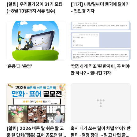
[알림] 우리말가꿈이 31기 모집
[11기] 나랏말싸미 듕귁에 달아?
(~8월 13일까지 서류 접수)
- 전민경 기자
‘운용’과 ‘운영’
‘명징하게 직조’된 한자어, 꼭 써야
만 하나? - 권나현 기자
[알림] 2026 바른 말 쉬운 말 고
혹시 내가 쓰는 말이 차별 언어? 반
운 말 만화(웹툰)·표어 공모전 알림
팔티 · 결정 장애 ··· 알고 나면 불편