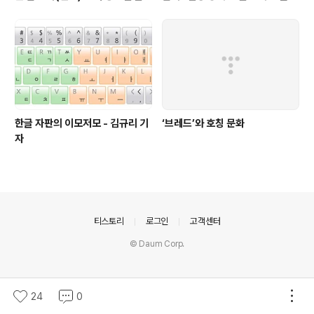
(~9월 20일까지 접수)
한 표현들 - 정채린 기자
한글 자판의 이모저모 - 김규리 기
‘브레드’와 호칭 문화
자
의안내
티스토리
로그인
고객센터
© Daum Corp.
24
0