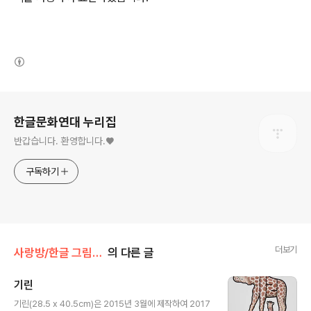
(새창열림)
로그 정보
한글문화연대 누리집
반갑습니다. 환영합니다.♥
구독하기
더보기
사랑방/한글 그림글자(김대혁)
의 다른 글
기린
글 내용
기린(28.5 x 40.5cm)은 2015년 3월에 제작하여 2017