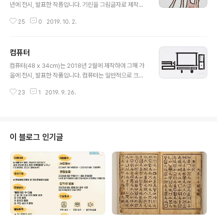
년에 전시, 발표한 작픔입니다. 기린을 그림글자로 제작하
면서 다른 주제들 보다 많은 스케치를 한 것으로 기억되는
25
0
2019. 10. 2.
작품입니다. 목이 특히 긴 특징을 강조하다보면 'ㄱ'에서 수
평선의 처리가 부자연스럽고, 'ㄴ'에 해당하는 다리의 처리
도 쉽지 않기 때문입니다. 한마리만으로 해결하려는 생각
컴퓨터
을 바꿔 'ㄴ'에 새끼 기린을 넣고 나니 새끼를 사랑스럽게
글 내용
바라보는 어미의 목처리도 자연스럽게 표현할 수 있게 되
컴퓨터(48 x 34cm)는 2018년 2월에 제작하여 그해 가
었습니다. 이 작품을 제작하면서 고정관념이 아닌 유연한
을에 전시, 발표한 작품입니다. 컴퓨터는 일반적으로 크기,
발상이 매우 중요하고 필요하다는 것을 다시한번 깨닫게
처리 속도, 처리 능력 등의 기준에 따라 개인용 컴퓨터부터
되었던 것 같습니다.
23
1
2019. 9. 26.
슈퍼 컴퓨터까지 종류가 많지만 작품에서는 책상에 놓고
사용할 수 있는 일반적인 개인용 컴퓨터를 대상으로 정했
습니다. 컴퓨터 시스템은 컴퓨터 본체와 모니터, 키보드, 마
우스 등으로 구성되어 있는 경우가 기본이라고 할 수 있습
니다. 여기에 프린터와 유에스비(USB)를 추가하여 그림글
이 블로그 인기글
자로 표현하였습니다. 입체로 표현을 하거나 세밀한 묘사
를 넣는 것도 생각을 해보았지만 최소한의 표현이 더 효과
적일 수도 있기에 흑백만으로 제각하였습니다.