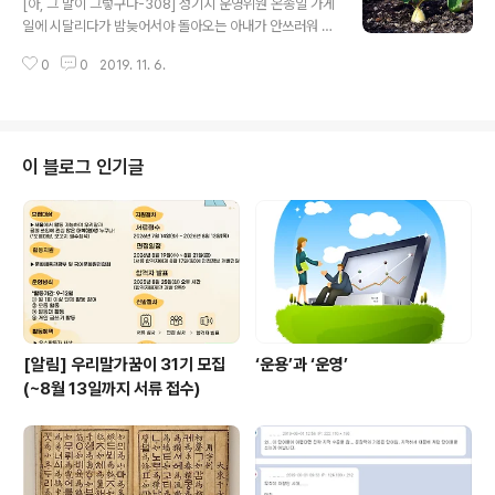
[아, 그 말이 그렇구나-308] 성기지 운영위원 온종일 가게
우’에서의 ‘벽창’은 평안북도의 ‘벽동’과 ‘창성’이라는 지명
일에 시달리다가 밤늦어서야 돌아오는 아내가 안쓰러워 대
에서 각각 한 자씩 따와 만든 말이고, ‘우’는 소를 뜻하는 한
신 맡게 된 집안 일이 벌써 스무 해가 넘도록 이어지고 있
자말이다. 따라서 ‘벽창우’는 ‘평안북도 벽동과 창성 땅에서
0
0
2019. 11. 6.
다. 퇴근하고 짬짬이 돌보는 살림이라 크게 힘들 것은 없지
나는 큰 소’가 된다. 이 두 지역에서 나는 소가..
만, 날마다 식탁 꾸리는 일은 여전히 신경 쓰인다. 게다가
입동을 앞둔 요즘에는 싱싱한 채소가 귀해지면서 반찬 장
만하기가 어려워졌다. 이럴 때는 묵은 김치를 많이 먹게 되
는데, 김치 가운데 “굵기가 손가락보다 조금 큰 어린 무를
이 블로그 인기글
무청째로 여러 가지 양념을 하여 버무려 담근” 김치가 있
다. 바로 총각김치이다. 지난날 우리 겨레는 성년이 되기 전
사내아이의 머리를 땋아서 뒤로 묶어 늘어뜨렸다. 그렇게
땋은 머리를 양쪽으로 갈라 뿔 모양으로 동여매기도 했는
데, 그 모습을 ‘총각’이라..
[알림] 우리말가꿈이 31기 모집
‘운용’과 ‘운영’
(~8월 13일까지 서류 접수)