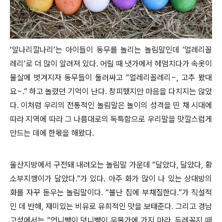
‘알나리깔나리’는 아이들이 동무를 놀리는 놀림말인데 ‘얼레리꼴
레리’로 더 많이 알려져 있다. 어릴 때 냇가에서 헤엄치다가 속옷이
물살에 벗겨지자 동무들이 둘러싸고 “얼레리꼴레리~, 고추 봤대
요~.” 하고 놀렸던 기억이 난다. 창피했지만 마음을 다치지는 않았
다. 이처럼 우리의 전통적인 놀림말은 놀이의 성격을 띤 채 시대에
따라 지역에 따라 그 나름대로의 독특함으로 우리말을 맛깔스럽게
만드는 데에 한몫을 해왔다.
울산지방에서 구전돼 내려오는 놀림말 가운데 “달았다, 달았다, 황
소부지깽이가 달았다.”가 있다. 아주 화가 많이 나 있는 상대방의
화를 자꾸 돋우는 놀림말이다. “불난 집에 부채질한다.”가 직설적
인 데 반해, 재미있는 비유로 유희적인 맛을 보태준다. 그리고 경남
고성에서는 “언니뺑이 덧니뺑이 우물가에 가지 마라, 두레꼭지 떼