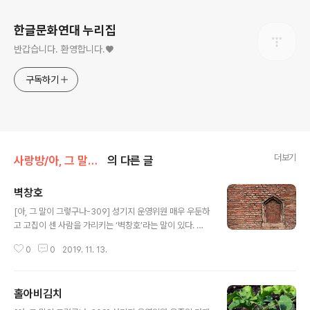
한글문화연대 누리집
반갑습니다. 환영합니다.♥
구독하기
더보기
사랑방/아, 그 말이 그렇구나(성기지)
의 다른 글
벽창호
글 내용
[아, 그 말이 그렇구나-309] 성기지 운영위원 매우 우둔하
고 고집이 센 사람을 가리키는 ‘벽창호’라는 말이 있다. 언
뜻 벽창호라 하면 벽에 창문 모양을 내고 벽을 쳐서 막은 부
0
0
2019. 11. 13.
분이 떠올려진다. 빈틈없이 꽉 막힌 벽이 고집 센 사람의 우
둔하고 답답한 속성과 잘 맞아 떨어지기 때문이다. 그러나
사람을 가리키는 관용어 ‘벽창호’는 건물의 ‘벽창호’(‘벽’과
홀아비김치
‘창호’를 합한 복합어)와는 전혀 관련 없는, ‘벽창우’(‘벽
글 내용
창’과 ‘우’를 합한 복합어)가 변하여 굳어진 말이다. ‘벽창