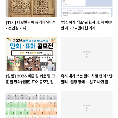
[11기] 나랏말싸미 듕귁에 달아?
‘명징하게 직조’된 한자어, 꼭 써야
- 전민경 기자
만 하나? - 권나현 기자
[알림] 2026 바른 말 쉬운 말 고
혹시 내가 쓰는 말이 차별 언어? 반
운 말 만화(웹툰)·표어 공모전 알림
팔티 · 결정 장애 ··· 알고 나면 불편
(~9월 20일까지 접수)
한 표현들 - 정채린 기자