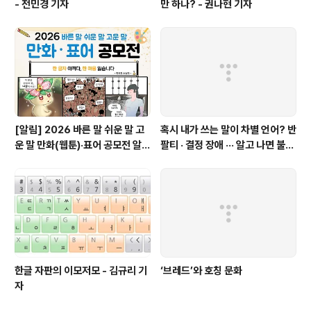
- 전민경 기자
만 하나? - 권나현 기자
[알림] 2026 바른 말 쉬운 말 고
혹시 내가 쓰는 말이 차별 언어? 반
운 말 만화(웹툰)·표어 공모전 알림
팔티 · 결정 장애 ··· 알고 나면 불편
(~9월 20일까지 접수)
한 표현들 - 정채린 기자
한글 자판의 이모저모 - 김규리 기
‘브레드’와 호칭 문화
자