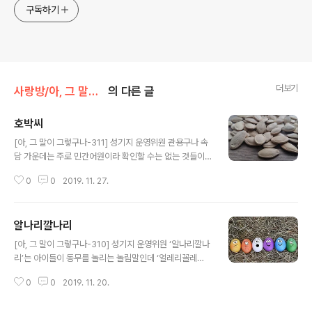
구독하기
더보기
사랑방/아, 그 말이 그렇구나(성기지)
의 다른 글
호박씨
글 내용
[아, 그 말이 그렇구나-311] 성기지 운영위원 관용구나 속
담 가운데는 주로 민간어원이라 확인할 수는 없는 것들이
지만, 재미있는 이야기가 깃들어 있는 경우가 많다. “뒷구
0
0
2019. 11. 27.
멍으로 호박씨 깐다.”는 속담이 있는데, ‘겉으로는 어리석
은 체하면서도 남 몰래 엉큼한 짓을 한다’는 뜻이다. 우리
주변에는 이렇게 까놓은 호박씨가 참 많다. 뉴스를 검색할
알나리깔나리
때마다 호박씨가 우르르 쏟아진다. 그러면 이 속담에는 어
글 내용
떤 이야기가 깃들었을까? 옛날에 아주 가난한 선비가 살았
[아, 그 말이 그렇구나-310] 성기지 운영위원 ‘알나리깔나
는데, 이 선비는 글공부에만 매달리고 살림은 오로지 아내
리’는 아이들이 동무를 놀리는 놀림말인데 ‘얼레리꼴레
가 맡아서 꾸려 나갔다. 그런데 어느 날 선비가 밖에 나갔다
리’로 더 많이 알려져 있다. 어릴 때 냇가에서 헤엄치다가
돌아와서 방문을 여니까 아내가 무언가를 입에 넣으려다가
0
0
2019. 11. 20.
속옷이 물살에 벗겨지자 동무들이 둘러싸고 “얼레리꼴레
얼른 엉덩이 뒤쪽으로 감추는 것이 보였다. 선비는 아내가
리~, 고추 봤대요~.” 하고 놀렸던 기억이 난다. 창피했지만
자기 몰래 음식을 감춰 두고..