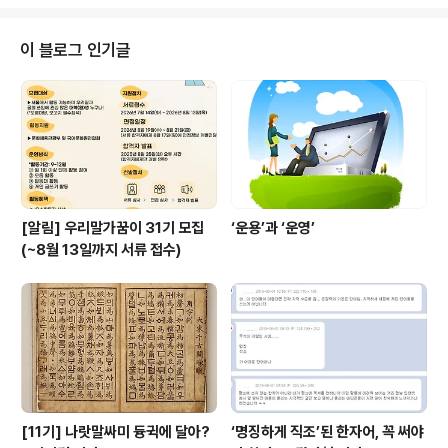
마음을 다치지는 않았다. 이처럼 우리의 전통적인 놀림말
은 놀이의 성격을 띤 채 시대에 따라 지역에 따라 그 나름대
로의 독특함으로 우리말을 맛깔스럽게 만드는 데에 한몫을
이 블로그 인기글
해왔다. 울산지방에서 구전돼 내려오는 놀림말 가운데 “달
았다, 달았다, 황소부지깽이가 달았다.”가 있다. 아주 화가
많이 나 있는 상대방의 화를 자꾸 돋우는 놀림말이다. “불
난 집에 부채질한다.”가 직설적인 데 반해, 재미있는 비유
로 유희적인 맛을 보태준다...
[알림] 우리말가꿈이 31기 모집
‘운용’과 ‘운영’
(~8월 13일까지 서류 접수)
[11기] 나랏말싸미 듕귁에 달아?
‘명징하게 직조’된 한자어, 꼭 써야