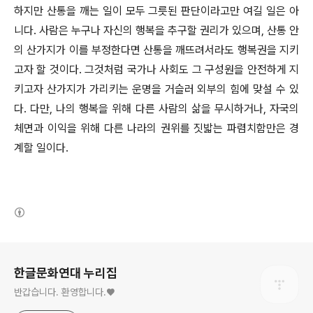
하지만 산통을 깨는 일이 모두 그릇된 판단이라고만 여길 일은 아
니다. 사람은 누구나 자신의 행복을 추구할 권리가 있으며, 산통 안
의 산가지가 이를 부정한다면 산통을 깨뜨려서라도 행복권을 지키
고자 할 것이다. 그것처럼 국가나 사회도 그 구성원을 안전하게 지
키고자 산가지가 가리키는 운명을 거슬러 외부의 힘에 맞설 수 있
다. 다만, 나의 행복을 위해 다른 사람의 삶을 무시하거나, 자국의
체면과 이익을 위해 다른 나라의 권위를 짓밟는 파렴치함만은 경
계할 일이다.
(새창열림)
로그 정보
한글문화연대 누리집
반갑습니다. 환영합니다.♥