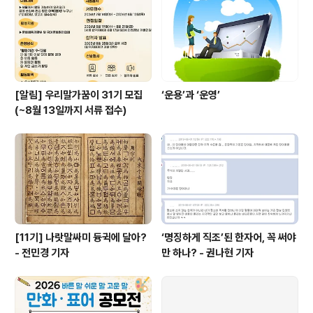
건가? ▲소방청에서 '세이버'들에게 주는 배지 디자인 *출
처 - 소방청, 소방청 누리집(보도자료 보러..
[알림] 우리말가꿈이 31기 모집
‘운용’과 ‘운영’
(~8월 13일까지 서류 접수)
[11기] 나랏말싸미 듕귁에 달아?
‘명징하게 직조’된 한자어, 꼭 써야
- 전민경 기자
만 하나? - 권나현 기자