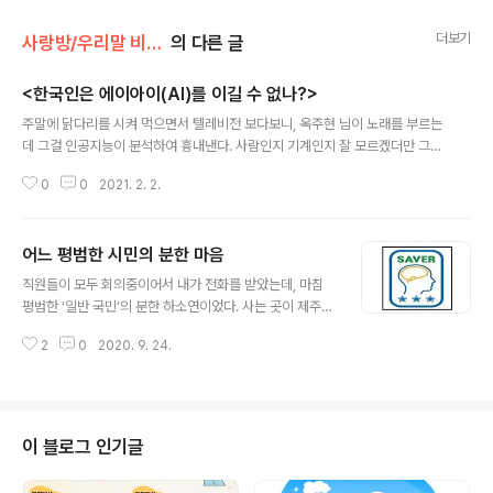
더보기
사랑방/우리말 비빔밥(이건범)
의 다른 글
<한국인은 에이아이(AI)를 이길 수 없나?>
글 내용
주말에 닭다리를 시켜 먹으면서 텔레비전 보다보니, 옥주현 님이 노래를 부르는
데 그걸 인공지능이 분석하여 흉내낸다. 사람인지 기계인지 잘 모르겠더만 그게
이 방송의 핵심 내용이었다. 에이아이가 얼마나 인간과 비슷하게, 또는 그 이상
0
0
2021. 2. 2.
으로 행동할 수 있는지 출연자들이 에이아이 에이아이 하면서 연방 감탄이다.
아내에게 물어보니 제목도 ‘에이아이 대 인간’이라고 한 걸로 기억한다. 함께 닭
다리를 먹던 어머니께서 물어보신다. 저게 뭐하는 거냐고. 컴퓨터를 이용해서
어느 평범한 시민의 분한 마음
사람처럼 배워 노래하게 만드는 인공지능이라고 말씀드렸는데, 출연자나 진행
글 내용
자나 내가 듣는 동안에는 모두 에이아이라고만 해댄다. 좀 씁쓸했다. 평소 한글
직원들이 모두 회의중이어서 내가 전화를 받았는데, 마침
문화연대에서 ‘에이아이(AI)’ 대신 ‘인공지능’으로 쓰자고 그렇게 애쓰며 알리건
평범한 ‘일반 국민’의 분한 하소연이었다. 사는 곳이 제주도
만, 뉴스나 시사 방송이 ..
같았는데, 거기 소방청에서 심장마비 환자를 구한 소방대
2
0
2020. 9. 24.
원에게 주는 상이 ‘하트 세이버’라는 거였다. 그것도 한글로
쓴 게 아니라 로마자로 ‘Heart Saver’라고 써서 제주도지
사 이름으로 상을 줬댄다. 기사를 접한 이 분이 전화로 따졌
는데, 이게 무슨 국제적으로 통용되는 말인지라 고칠 수가
없다는, 말도 안 되는 소리를 하더란다. ‘Doctors withou
이 블로그 인기글
t borders’는 ‘국경없는 의사회’로, ‘President’도 ‘대통
령’으로 번역해서 부르는데, 왜 이 말은 그러면 안 된다는