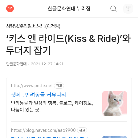
검색하기
한글문화연대 누리집
티스토리
사랑방/우리말 비빔밥(이건범)
‘키스 앤 라이드(Kiss & Ride)’와
두더지 잡기
한글문화연대
2021. 12. 27. 14:21
http://www.petfe.net
광고
펫페 : 반려동물 커뮤니티
반려동물과 일상의 행복, 블로그, 케어정보,
나눔이 있는 곳.
https://blog.naver.com/aao9900
광고