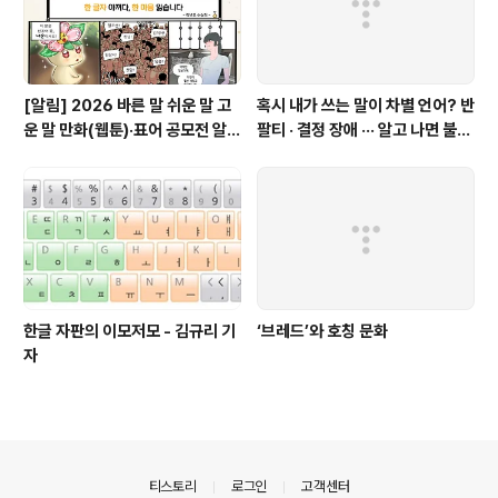
[알림] 2026 바른 말 쉬운 말 고
혹시 내가 쓰는 말이 차별 언어? 반
운 말 만화(웹툰)·표어 공모전 알림
팔티 · 결정 장애 ··· 알고 나면 불편
(~9월 20일까지 접수)
한 표현들 - 정채린 기자
한글 자판의 이모저모 - 김규리 기
‘브레드’와 호칭 문화
자
의안내
티스토리
로그인
고객센터