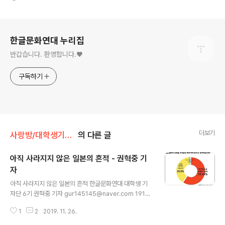
로그 정보
한글문화연대 누리집
반갑습니다. 환영합니다.♥
구독하기
더보기
사랑방/대학생기자단
의 다른 글
아직 사라지지 않은 일본의 흔적 - 권혁중 기
자
글 내용
아직 사라지지 않은 일본의 흔적 한글문화연대 대학생 기
자단 6기 권혁중 기자 gur145145@naver.com 1910
년, 우리나라의 통치권이 일본에 넘어가면서, 우리 민족의
1
2
2019. 11. 26.
삶은 엄청나게 변화했다. 일본이 우리의 정치, 경제, 문화에
과도하게 개입했는데 그 과정에서 우리말의 자유도 억압했