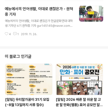
다. 창씨개명을 강제로 시키고 교실에서는 일본어만 사용
예능에서의 언어생활, 이대로 괜찮은가 - 권혁
하게 하는 등 우리말 사용을 막은 것이다. 이러한 이유로 광
복을 한 지 74년이 지났음에도 일본어 찌꺼기가 남아 있어,
중 기자
글 내용
아직도 많은 사람들이 일본어인지도 모른 채 사용하는 말
예능에서의 언어생활, 이대로 괜찮은가 한글문화연대 대학
들이 많다. 글쓴이 또한 국어국문학을 전공함에도, 일본어
생 기자단 6기 권혁중 기자 gur145145@naver.com
인지 모르고 사용하는 말들이 많았다. 우리말로 착각하고
예능 프로그램은 연예와 오락 등으로 내용을 구성하여 재
사용하는 대표적인 예로는 ‘기스’, ‘간지’, ‘시말서’, ‘도리’ 등
4
1
2019. 11. 26.
미를 주는 프로그램이다. 따라서 예능 프로그램에서 사용
이 있다. ‘..
하는 언어는 드라마, 뉴스, 교양 같은 프로그램에 비해 표현
이 자유롭다고 할 수 있다. 드라마, 뉴스와 같은 프로그램은
미리 준비한 대본대로 하지만, 예능에서는 대본이 주어지
기는 해도 출연자들이 즉흥적으로 유연하게 말할 수 있다.
이 블로그 인기글
심지어 최근에는 대본이 없는 ‘사실(리얼리티) 예능’도 나
오기 시작하면서 예능 분야에서의 대본은 중요성이 점차
사라지고 있다. 덕분에 출연자들의 자연스러운 입담이 재
미를 더하고는 있지만 문제는 이 과정에서 잘못된 언어표
현을 보여주어 시청자들의 언어생활을 해..
[알림] 우리말가꿈이 31기 모집
[알림] 2026 바른 말 쉬운 말 고
(~8월 13일까지 서류 접수)
운 말 만화(웹툰)·표어 공모전 알림