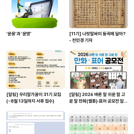
‘운용’과 ‘운영’
[11기] 나랏말싸미 듕귁에 달아?
- 전민경 기자
[알림] 우리말가꿈이 31기 모집
[알림] 2026 바른 말 쉬운 말 고
(~8월 13일까지 서류 접수)
운 말 만화(웹툰)·표어 공모전 알림
(~9월 20일까지 접수)