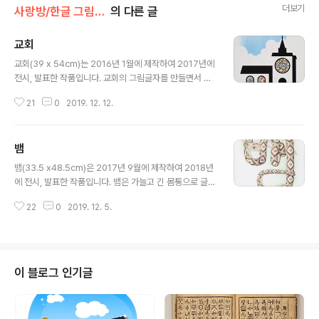
더보기
사랑방/한글 그림글자(김대혁)
의 다른 글
교회
글 내용
교회(39 x 54cm)는 2016년 1월에 제작하여 2017년에
전시, 발표한 작품입니다. 교회의 그림글자를 만들면서 단
순히 형태만을 그리는 것이 아닌 교회의 상징적 의미와 역
21
0
2019. 12. 12.
할, 사명 등을 담아 보고자 많은 스케치를 하였던 작품으로
기억합니다. 교회의 글자를 구성하고 있는 세가지의 굵기
차이가 있는 선은 '성부, 성자, 성령'의 '삼위일체' 교리를 의
뱀
미하며, 'ㅎ'의 원에는 예수가 떡 5개와 물고기 2마리로 5
글 내용
천명을 먹였다는 기적적인 사건인 '오병이어의 기적'과 함
뱀(33.5 x48.5cm)은 2017년 9월에 제작하여 2018년
께 배경의 원을 12개로 나눠 12제자와 12광주리를 연상할
에 전시, 발표한 작품입니다. 뱀은 가늘고 긴 몸통으로 글씨
수 있게 표현하였습니다. 교회의 창문에 해당되는 'ㅛ'는 가
에 따라 자유롭게 변형을 시킬 수 있는 장점이 있지만, 'ㅂ',
톨릭 교회에서 많이 쓰이는 '스테인드 글라스'기법으로 "내
22
0
2019. 12. 5.
'ㅐ', 'ㅁ'으로 분리되어 표현하면 어색하게 보일 수 있어 자
가 너희를 사람 낚는 어부로 만들겠다"라는 베드로에게 하
연스럽게 연결되어진 모습으로 표현해야 하는 것이 까다로
신 말씀..
운 점입니다. 이것을 해결하기 위해 나뭇가지를 이용하여
'ㅂ'과 'ㅐ'를 분리시킨 것이 자연스럽다는 평을 많이 들었
습니다. 뱀의 무늬나 비늘의 표현이 어려운 것은 몸이 원통
이 블로그 인기글
으로 이루어졌기 때문으로 몸이 꺾이거나 말리는 경우에
무늬도 따라서 변형이 되어야 하기에 자연스럽게 보이기
위해서는 노력을 많이 하여야 합니다.