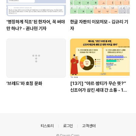
‘명징하게 직조’된 한자어, 꼭 써야
한글 자판의 이모저모 - 김규리 기
만 하나? - 권나현 기자
자
‘브레드’와 호칭 문화
[13기] “야르·밤티가 무슨 뜻?”
신조어가 삼킨 세대 간 소통 - 13
기 기자단 이윤경
의안내
티스토리
로그인
고객센터
© Daum Corp.