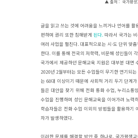
▲ 출처 : 국가평생
글을 읽고 쓰는 것에 어려움을 느끼거나 언어를 활
편하며 권리 또한 침해받게
된다
.
따라서 국가는 비
여러 사업을 펼친다
.
대표적으로는 시
·
도 단위 맞춤
한다
.
이를 통해 전국의 저학력
,
비문해 성인들이 각
국가에서 제공하던 문해교육 지원은 대부분 대면 
2020
년
2
월부터는 모든 수업들이 무기한 연기되는
는
60
대 이상이기 때문에 사회적 거리 두기 단계가
들은 대안을 찾기 위해 전화 통화 수업
,
누리소통망
수업을 진행하며 성인 문해교육을 이어가려 노력
학습자들은 전화 수업 이외의 방법들을 활용하기 
차가 발생하였다
.
이러한 문제를 해결할 방안 중 하나로
,
국가평생교