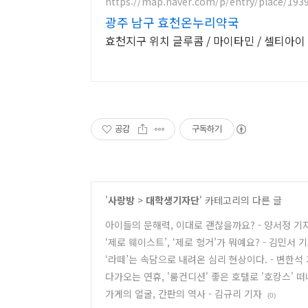
https://map.naver.com/p/entry/place/193
광주 남구 효천온누리약국
공감
구독하기
'
사랑방
>
대학생기자단
' 카테고리의 다른 글
아이들의 문해력, 이대로 괜찮을까요? - 양서정 기
‘제로 웨이스트’, ‘제로 헝거’가 뭐예요? - 김민서 
‘라떼’는 속담으로 내려온 심리 현상이다. - 변한석
다가오는 연휴, '룸컨디션' 좋은 호텔로 '호캉스' 떠
가게의 얼굴, 간판의 역사 - 김규리 기자
(0)