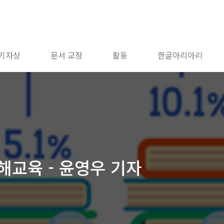
 기자상
문서 교정
활동
한글아리아리
해교육 - 윤영우 기자