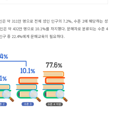
인은 약
311
만 명으로 전체 성인 인구의
7.2%,
수준
2
에 해당하는 성
성인은 약
432
만 명으로
10.1%
를 차지했다
.
문해자로 분류되는 수준
4
인구 중
22.4%
에게 문해교육이 필요하다
.