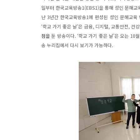
일부터 한국교육방송
1(EBS1)
을 통해 성인 문해교
난
3
년간 한국교육방송
1
에 편성된 성인 문해교육
‘
학교 가기 좋은 날
’
은 금융
,
디지털
,
교통안전
,
건강
점을
둔 방송이다
. ‘
학교 가기 좋은 날
’
은 오는
10
송 누리집에서 다시 보기가 가능하다
.