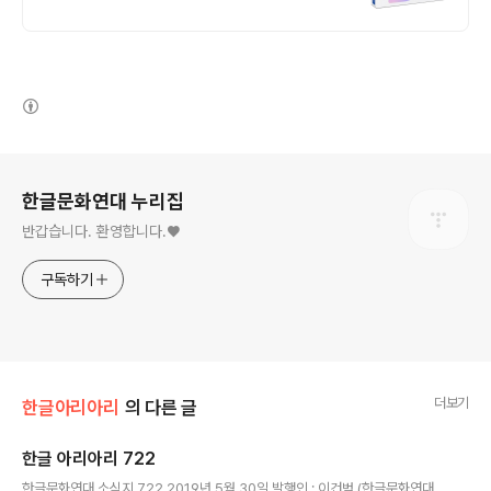
프트웨어 / 기업용 환영 또는 가정용 / 다양한
혜택 / 마이크로소프트 등
(새창열림)
로그 정보
한글문화연대 누리집
반갑습니다. 환영합니다.♥
구독하기
더보기
한글아리아리
의 다른 글
한글 아리아리 722
글 내용
한글문화연대 소식지 722 2019년 5월 30일 발행인 : 이건범 (한글문화연대