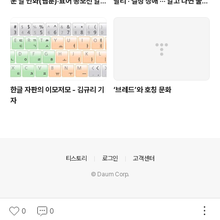
운 말 만화(웹툰)·표어 공모전 알림
팔티 · 결정 장애 ··· 알고 나면 불편
(~9월 20일까지 접수)
한 표현들 - 정채린 기자
한글 자판의 이모저모 - 김규리 기
‘브레드’와 호칭 문화
자
의안내
티스토리
로그인
고객센터
© Daum Corp.
0
0