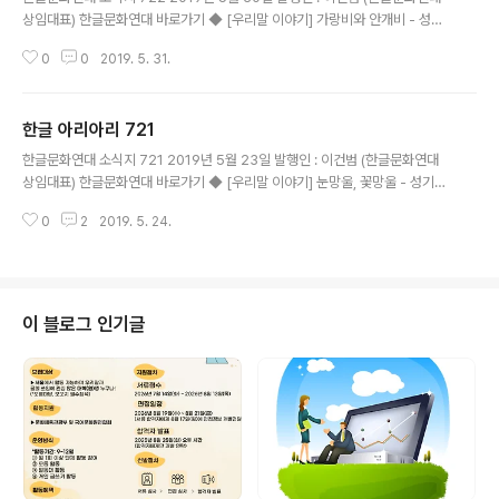
상임대표) 한글문화연대 바로가기 ◆ [우리말 이야기] 가랑비와 안개비 - 성기
지 운영위원 무더위가 일찌감치 찾아오면서 본격적인 모내기철이 시작되었다.
0
0
2019. 5. 31.
이맘때쯤 농부들은 들판을 흠뻑 적셔주는 빗줄기를 고대하게 되는데, 아쉽게도
강수량은 턱없이 적다. 굵은 빗방울이 세차게 쏟아져서 타들어가는 농부의 입가
에 웃음을 떠올리게 해주었으면 좋겠다. 굵고 세차게 퍼붓는 비를 ‘작달비’라고
한글 아리아리 721
한다. 작달비를 만나면 우산도 별 소용이 없게 되지만, 옷이야 흠뻑 젖건 말건 작
글 내용
달비가 그리운 요즘이다. ‘작달비’와 반대되는 비가 ‘안개비’, ‘는개’, ‘이슬비’, ‘가
한글문화연대 소식지 721 2019년 5월 23일 발행인 : 이건범 (한글문화연대
랑비’ 들이다. 가늘고 잘게 내리는 비인 ‘잔비’도 있고, 겨우 먼지나 날리지 ..
상임대표) 한글문화연대 바로가기 ◆ [우리말 이야기] 눈망울, 꽃망울 - 성기지
운영위원 흔히 ‘맑은 눈망울’이라고 하는데, 이것은 구체적으로 눈의 어떤 부분
0
2
2019. 5. 24.
일까? 보통 눈알 앞쪽의 도톰한 부분을 가리키거나 또는 눈동자가 있는 곳을 눈
망울이라 한다. 그러니 눈동자와는 조금 다르다. 비슷한 말 가운데 ‘꽃망울’이 있
는데, 아직 피지 않은 어린 꽃봉오리를 꽃망울이라고 한다. 더위가 일찍 찾아오
면서 북한산 아카시아 꽃이 이미 활짝 피었다. 열흘 전에만 해도 꽃망울이 송송
했던 가지가 눈부시게 하얀 꽃들을 가득가득 매달고 있다. 눈망울이 있는가 하
이 블로그 인기글
면 ‘콧방울’도 있다. 코끝 양쪽으로 둥글게 방울처럼 내민 부분을 콧방울이라 한
다. ‘..