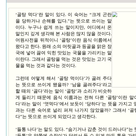
‘골탕 먹다’란 말이 있다. 이 숙어는 “크게 곤란
을 당하거나 손해를 입다.”는 뜻으로 쓰이는 말
이다. 누구나 쉽게 쓰는 말이지만, 어디에서 온
말인지 깊게 생각해 본 사람은 많지 않을 것이다.
어원사전을 뒤적이니 ‘골탕’이란 음식 이름에서
왔다고 한다. 원래 소의 머릿골과 등골을 맑은 장
국에 넣어 끓여 익힌 맛있는 국물을 가리키는 말
이란다. 그래서 골탕을 먹는 것은 맛있는 고기 국
물을 먹는 것과 같다는 것이다.
그런데 어떻게 해서 ‘골탕 먹이다’가 곯려 주다
는 뜻으로 쓰이게 됐을까? ‘남을 곯려주다’라고
할 때의 ‘곯다’라는 말이 ‘골탕’과 소리가 비슷하
게 들리기 때문에 음식 이름과는 전혀 다른 ‘골탕’이란 말이
다’라는 말이 ‘엿먹다’에서 보듯이 ‘당하다’는 뜻을 가지고 
과는 다른 숙어로 널리 퍼져 나가지 않았을까? 그래서 ‘골
다”는 뜻으로 쓰이게 되었다고 생각한다.
‘들통 나다’는 말도 있다. “숨기거나 감춘 것이 드러나다”는
‘들통’은 양쪽에 손잡이가 달려서 들 수 있게 만든 통을 가