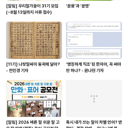
[알림] 우리말가꿈이 31기 모집
‘운용’과 ‘운영’
(~8월 13일까지 서류 접수)
[11기] 나랏말싸미 듕귁에 달아?
‘명징하게 직조’된 한자어, 꼭 써야
- 전민경 기자
만 하나? - 권나현 기자
[알림] 2026 바른 말 쉬운 말 고
혹시 내가 쓰는 말이 차별 언어? 반