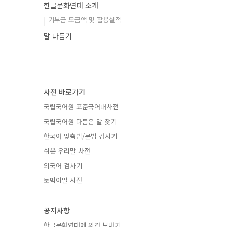
한글문화연대 소개
기부금 모금액 및 활용실적
말 다듬기
사전 바로가기
국립국어원 표준국어대사전
국립국어원 다듬은 말 찾기
한국어 맞춤법/문법 검사기
쉬운 우리말 사전
외국어 검사기
토박이말 사전
공지사항
한글문화연대에 의견 보내기