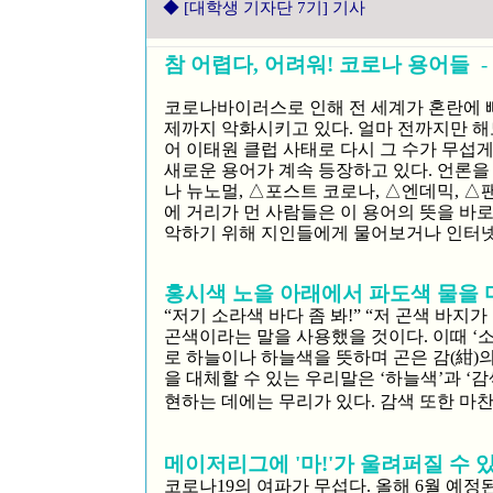
◆
[대학생 기자단 7기] 기사
참 어렵다, 어려워! 코로나 용어들
-
코로나바이러스로 인해 전 세계가 혼란에 
제까지 악화시키고 있다. 얼마 전까지만 해
어 이태원 클럽 사태로 다시 그 수가 무섭
새로운 용어가 계속 등장하고 있다. 언론을
나 뉴노멀, △포스트 코로나, △엔데믹, △
에 거리가 먼 사람들은 이 용어의 뜻을 바
악하기 위해 지인들에게 물어보거나 인터넷 검
홍시색 노을 아래에서 파도색 물을 
“저기 소라색 바다 좀 봐!” “저 곤색 바지
곤색이라는 말을 사용했을 것이다. 이때 ‘소
로 하늘이나 하늘색을 뜻하며 곤은 감(紺)
을 대체할 수 있는 우리말은 ‘하늘색’과 ‘
현하는 데에는 무리가 있다. 감색 또한 마찬
메이저리그에 '마!'가 울려퍼질 수 
코로나19의 여파가 무섭다. 올해 6월 예