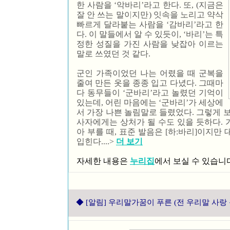
한 사람을 ‘악바리’라고 한다. 또, (지금은
잘 안 쓰는 말이지만) 잇속을 노리고 약삭
빠르게 달라붙는 사람을 ‘감바리’라고 한
다. 이 말들에서 알 수 있듯이, ‘바리’는 특
정한 성질을 가진 사람을 낮잡아 이르는
말로 쓰였던 것 같다.
군인 가족이었던 나는 어렸을 때 군복을
줄여 만든 옷을 종종 입고 다녔다. 그때마
다 동무들이 ‘군바리’라고 놀렸던 기억이
있는데, 어린 마음에는 ‘군바리’가 세상에
서 가장 나쁜 놀림말로 들렸었다. 그렇게 보
사자에게는 상처가 될 수도 있을 듯하다. 
아 부를 때, 표준 발음은 [하:바리]이지만
입힌다.
...>
더 보기
자세한 내용은
누리집
에서 보실 수 있습니
◆
[알림] 우리말가꿈이 푸른 (전 우리말 사랑 동아리