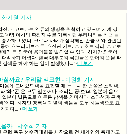
 한지원 기자
빠졌다. 코로나는 인류의 생명을 위협하고 있으며 세계 경
도 20명 이하의 확진자 수를 기록하던 우리나라는 최근 들
게 증가하고 있다. 코로나 사태가 심각해진 만큼 이와 관련된
 통해 △드라이브스루, △진단 키트, △코호트 격리, △코로
팬데믹 등 외국어 용어들을 발견할 수 있다. 하지만 외국어
로 파악하기 어렵다. 결국 대부분의 국민들은 단어의 뜻을 파
색을 해야 하는 일이 발생했다....>
더 보기
마실까요? 우리말 색표현
- 이원희 기자
가 마음에 드네요!” 색을 표현할 때 누구나 한 번쯤은 소라색,
라’와 ‘곤’은 모두 일본어다. 소라는 공(空)의 일본어 음으
의 일본어 발음으로 어두운 남색을 의미한다. 소라색과 곤색
감색’이다. 하지만 청록색 계열의 색들을 모두 하늘색으로 표
가지다..
..>
더 보기
있을까
- 박주희 기자
정된 유럽 축구 선수권대회를 시작으로 전 세계인의 축제라고