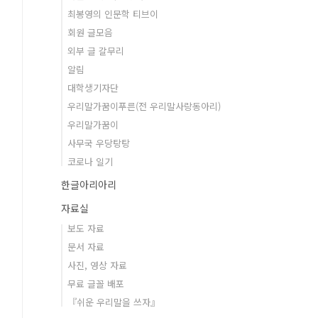
최봉영의 인문학 티브이
회원 글모음
외부 글 갈무리
알림
대학생기자단
우리말가꿈이푸른(전 우리말사랑동아리)
우리말가꿈이
사무국 우당탕탕
코로나 일기
한글아리아리
자료실
보도 자료
문서 자료
사진, 영상 자료
무료 글꼴 배포
『쉬운 우리말을 쓰자』