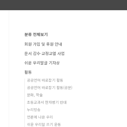
분류 전체보기
회원 가입 및 후원 안내
문서 감수·교정교열 사업
쉬운 우리말글 기자상
활동
공공언어 바로잡기 활동
공공언어 바로잡기 활동(공문)
문화, 학술
초등교과서 한자병기 반대
누리방송
언론에 나온 우리
쉬운 우리말 쓰기 운동