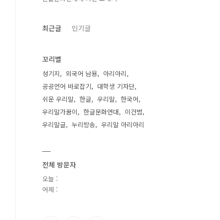
최근글
인기글
꼬리별
성기지
외국어 남용
아리아리
공공언어 바로잡기
대학생 기자단
쉬운 우리말
한글
우리말
한국어
우리말가꿈이
한글문화연대
이건범
우리말글
누리방송
우리말 아리아리
전체 방문자
오늘 :
어제 :