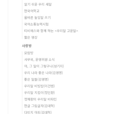
알기 쉬운 우리 새말
한국어학교
올바른 높임말 쓰기
국어소통능력시험
티비에스와 함께 하는 <우리말 고운말>
짧은 영상
사랑방
모람방
사무국, 운영위원 소식
아, 그 말이 그렇구나(성기지)
우리 나라 좋은 나라(김영명)
좋은 말들(김영명)
우리말 비빔밥(이건범)
우리말 지킴이(정인환)
정재환의 우리말 비타민
한글 그림글자(김대혁)
다빈치 아트(김대혁)